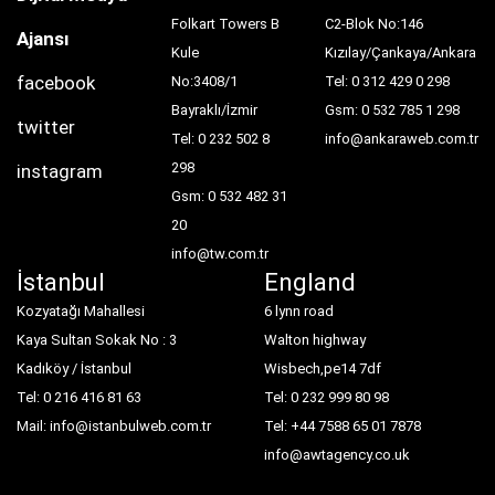
Folkart Towers B
C2-Blok No:146
Ajansı
Kule
Kızılay/Çankaya/Ankara
facebook
No:3408/1
Tel: 0 312 429 0 298
Bayraklı/İzmir
Gsm: 0 532 785 1 298
twitter
Tel: 0 232 502 8
info@ankaraweb.com.tr
298
instagram
Gsm: 0 532 482 31
20
info@tw.com.tr
İstanbul
England
Kozyatağı Mahallesi
6 lynn road
Kaya Sultan Sokak No : 3
Walton highway
Kadıköy / İstanbul
Wisbech,pe14 7df
Tel: 0 216 416 81 63
Tel: 0 232 999 80 98
Mail: info@istanbulweb.com.tr
Tel: ‪+44 7588 65 01 78‬78‬
info@awtagency.co.uk